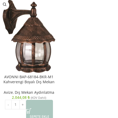
AVONNI BAP-68184-BKR-M1
Kahverengi Boyalı Dış Mekan
Aydınlatma E27 ABS Polikarbon
Cam 30cm
Avize
,
Dış Mekan Aydınlatma
2.044,08
₺
(KDV Dahil)
SEPETE EKLE