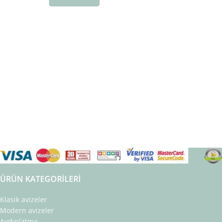
ÜRÜN KATEGORILERI
Klasik avizeler
Modern avizeler
Aydınlatma