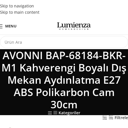
Tüm Kredi Kartlarına Peşin Fiyatına 3 Taksit Fırsatı
Skip to navigation
Skip to main content
MENU
AVONNI BAP-68184-BKR-
M1 Kahverengi Boyalı Dış
Mekan Aydınlatma E27
ABS Polikarbon Cam
30cm
Kategoriler
Filtrele