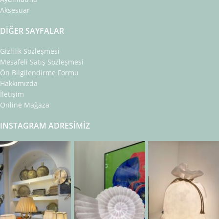
Aksesuar
DIĞER SAYFALAR
Gizlilik Sözleşmesi
Mesafeli Satış Sözleşmesi
Ön Bilgilendirme Formu
Hakkımızda
İletişim
Online Mağaza
INSTAGRAM ADRESIMIZ