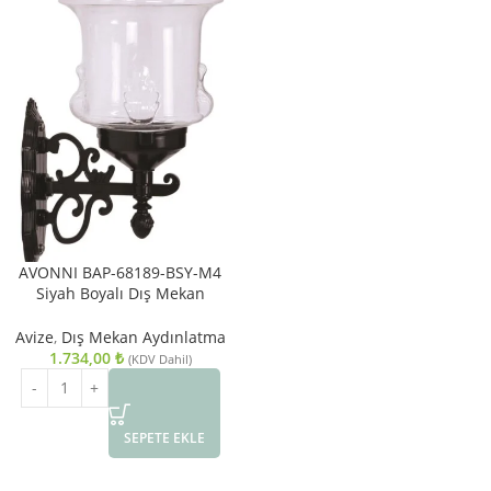
AVONNI BAP-68189-BSY-M4
Siyah Boyalı Dış Mekan
Aydınlatma E27 ABS Akrilik Cam
27x20cm
Avize
,
Dış Mekan Aydınlatma
1.734,00
₺
(KDV Dahil)
SEPETE EKLE