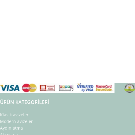
ÜRÜN KATEGORILERI
Klasik avizeler
Modern avizeler
Aydınlatma
Aksesuar