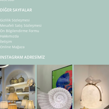
DIĞER SAYFALAR
Gizlilik Sözleşmesi
Mesafeli Satış Sözleşmesi
Ön Bilgilendirme Formu
Hakkımızda
İletişim
Online Mağaza
INSTAGRAM ADRESIMIZ