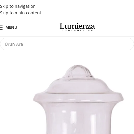
Tüm Kredi Kartlarına Peşin Fiyatına 3 Taksit Fırsatı
Skip to navigation
Skip to main content
MENU