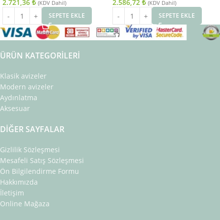
2.721,36
₺
2.586,72
₺
(KDV Dahil)
(KDV Dahil)
SEPETE EKLE
SEPETE EKLE
ÜRÜN KATEGORILERI
Klasik avizeler
Modern avizeler
Aydınlatma
Aksesuar
DIĞER SAYFALAR
Gizlilik Sözleşmesi
Mesafeli Satış Sözleşmesi
Ön Bilgilendirme Formu
Hakkımızda
İletişim
Online Mağaza