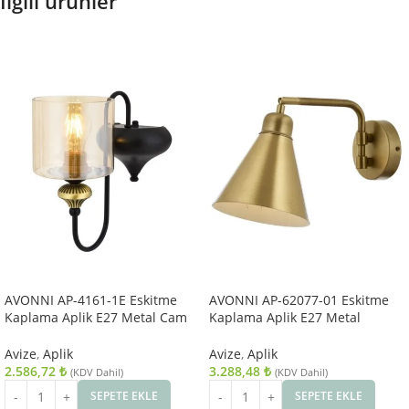
İlgili ürünler
AVONNI AP-4161-1E Eskitme
AVONNI AP-62077-01 Eskitme
Kaplama Aplik E27 Metal Cam
Kaplama Aplik E27 Metal
14x18cm
25x12cm
Avize
,
Aplik
Avize
,
Aplik
2.586,72
₺
3.288,48
₺
(KDV Dahil)
(KDV Dahil)
SEPETE EKLE
SEPETE EKLE