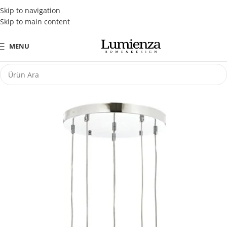
Tüm Kredi Kartlarına Peşin Fiyatına 3 Taksit Fırsatı
Skip to navigation
Skip to main content
MENU