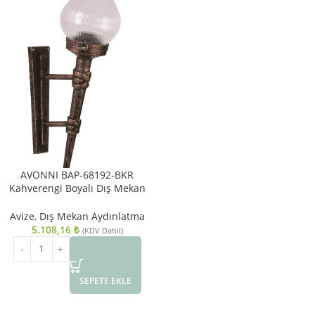
AVONNI BAP-68192-BKR
Kahverengi Boyalı Dış Mekan
Aydınlatma E27 ABS Akrilik Cam
30x20cm
Avize
,
Dış Mekan Aydınlatma
5.108,16
₺
(KDV Dahil)
SEPETE EKLE