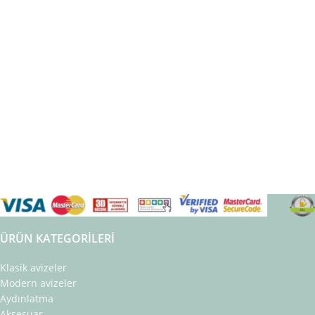
ÜRÜN KATEGORILERI
Klasik avizeler
Modern avizeler
Aydınlatma
Aksesuar