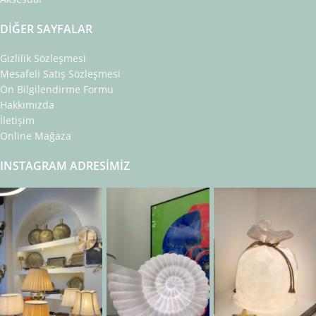
DIĞER SAYFALAR
Gizlilik Sözleşmesi
Mesafeli Satış Sözleşmesi
Ön Bilgilendirme Formu
Hakkımızda
İletişim
Online Mağaza
INSTAGRAM ADRESIMIZ