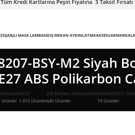
Tüm Kredi Kartlarına Peşin Fiyatına 3 Taksit Fırsatı
IZE
ŞARJLI MASA LAMBASI
DIŞ MEKAN AYDINLATMA
AKSESUAR
MARKAL
207-BSY-M2 Siyah Bo
E27 ABS Polikarbon
AKSESUAR
AVIZE
DIŞ MEKAN AYDINLATMA
KATEGORISIZ ÜRÜ
 Ürünler
1.015 Ürünler
645 Ürünler
19 Ürünler