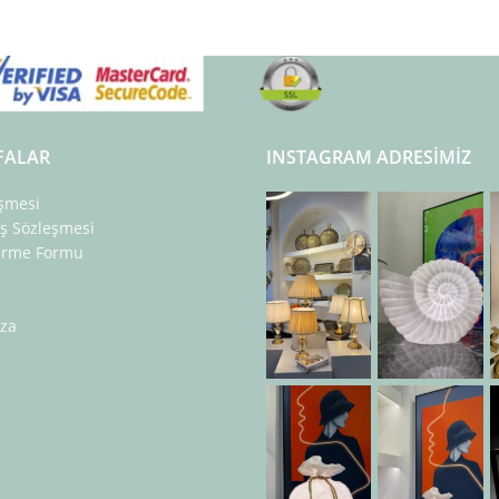
FALAR
INSTAGRAM ADRESIMIZ
eşmesi
ış Sözleşmesi
dirme Formu
za