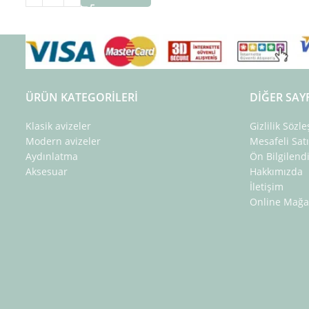
ÜRÜN KATEGORILERI
DIĞER SAY
Klasik avizeler
Gizlilik Sözl
Modern avizeler
Mesafeli Sat
Aydınlatma
Ön Bilgilen
Aksesuar
Hakkımızda
İletişim
Online Mağa