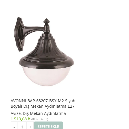
AVONNI BAP-68207-BSY-M2 Siyah
Boyalı Dış Mekan Aydınlatma E27
ABS Polikarbon Cam 30x27cm
Avize
,
Dış Mekan Aydınlatma
1.513,68
₺
(KDV Dahil)
SEPETE EKLE