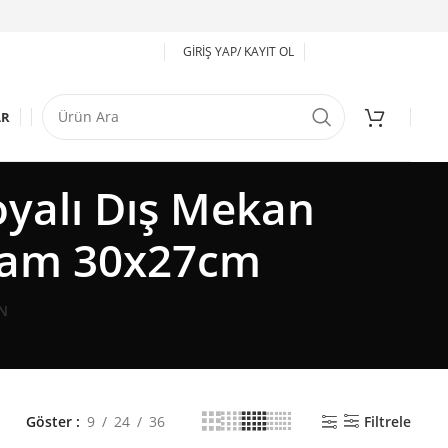
GIRIŞ YAP/ KAYIT OL
AR
yalı Dış Mekan
 Cam 30x27cm
N
Göster
9
24
36
Filtrele