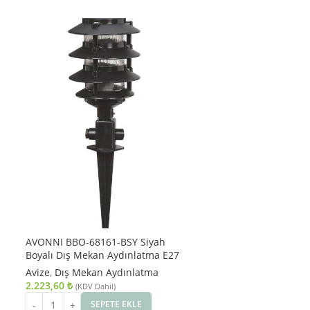
AVONNI BBO-68161-BSY Siyah
Boyalı Dış Mekan Aydınlatma E27
ABS Akrilik Cam 15cm
Avize
,
Dış Mekan Aydınlatma
2.223,60
₺
(KDV Dahil)
SEPETE EKLE