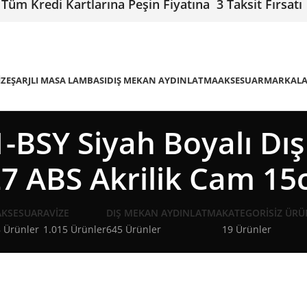
Tüm Kredi Kartlarına Peşin Fiyatına 3 Taksit Fırsatı
IZE
ŞARJLI MASA LAMBASI
DIŞ MEKAN AYDINLATMA
AKSESUAR
MARKAL
BSY Siyah Boyalı Dı
7 ABS Akrilik Cam 1
AKSESUAR
AVIZE
DIŞ MEKAN AYDINLATMA
KATEGORISIZ ÜRÜ
 Ürünler
1.015 Ürünler
645 Ürünler
19 Ürünler