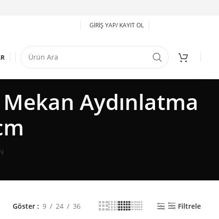
GIRIŞ YAP/ KAYIT OL
AR
ş Mekan Aydınlatma
5cm
N
Göster
9
24
36
Filtrele