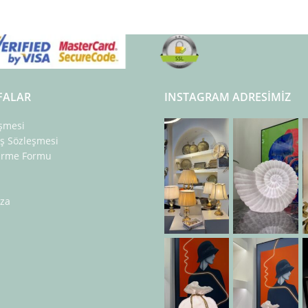
FALAR
INSTAGRAM ADRESIMIZ
eşmesi
ış Sözleşmesi
dirme Formu
za