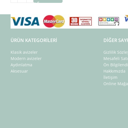
ÜRÜN KATEGORILERI
DIĞER SAY
Klasik avizeler
Gizlilik Sözl
Modern avizeler
Mesafeli Sat
Aydınlatma
Ön Bilgilen
Aksesuar
Hakkımızda
İletişim
Online Mağa