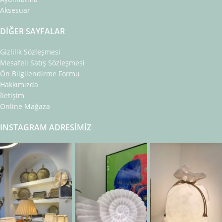
Aksesuar
DIĞER SAYFALAR
Gizlilik Sözleşmesi
Mesafeli Satış Sözleşmesi
Ön Bilgilendirme Formu
Hakkımızda
İletişim
Online Mağaza
INSTAGRAM ADRESIMIZ