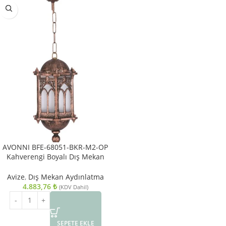
AVONNI BFE-68051-BKR-M2-OP
Kahverengi Boyalı Dış Mekan
Aydınlatma E27 Aluminyum
Polikarbon Cam 15cm
Avize
,
Dış Mekan Aydınlatma
4.883,76
₺
(KDV Dahil)
SEPETE EKLE