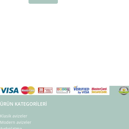
ÜRÜN KATEGORILERI
Klasik avizeler
Modern avizeler
Aydınlatma