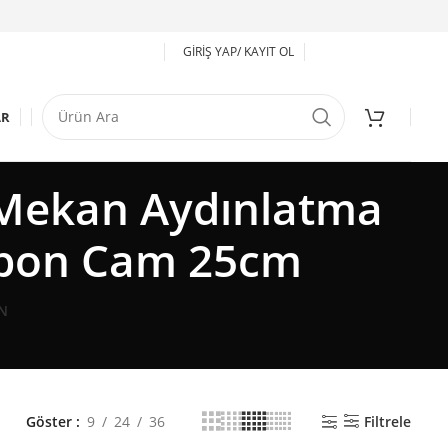
GIRIŞ YAP/ KAYIT OL
AR
 Mekan Aydınlatma
rbon Cam 25cm
N
Göster
9
24
36
Filtrele