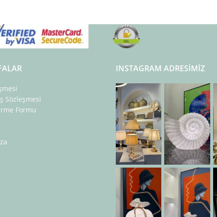
FALAR
INSTAGRAM ADRESIMIZ
eşmesi
ış Sözleşmesi
dirme Formu
za