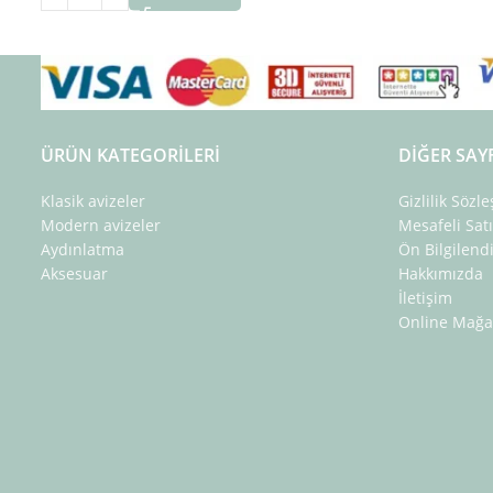
ÜRÜN KATEGORILERI
DIĞER SAY
Klasik avizeler
Gizlilik Sözl
Modern avizeler
Mesafeli Sat
Aydınlatma
Ön Bilgilen
Aksesuar
Hakkımızda
İletişim
Online Mağa