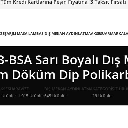
Tüm Kredi Kartlarına Peşin Fiyatına 3 Taksit Fırsatı
IZE
ŞARJLI MASA LAMBASI
DIŞ MEKAN AYDINLATMA
AKSESUAR
MARKAL
-BSA Sarı Boyalı Dış
m Döküm Dip Polika
AKSESUAR
AVIZE
DIŞ MEKAN AYDINLATMA
KATEGORISIZ ÜRÜ
 Ürünler
1.015 Ürünler
645 Ürünler
19 Ürünler