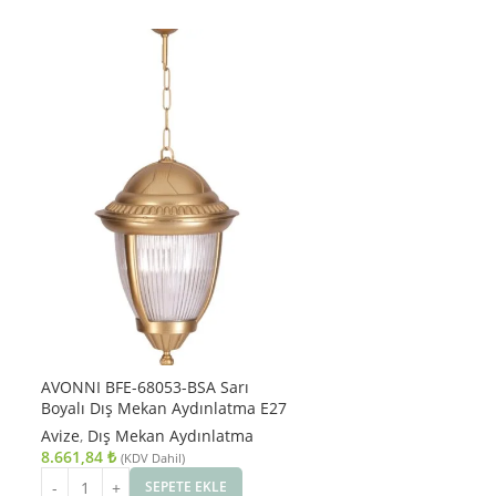
AVONNI BFE-68053-BSA Sarı
Boyalı Dış Mekan Aydınlatma E27
Aluminyum Döküm Dip Polikarbon
Avize
,
Dış Mekan Aydınlatma
Cam 25cm
8.661,84
₺
(KDV Dahil)
SEPETE EKLE