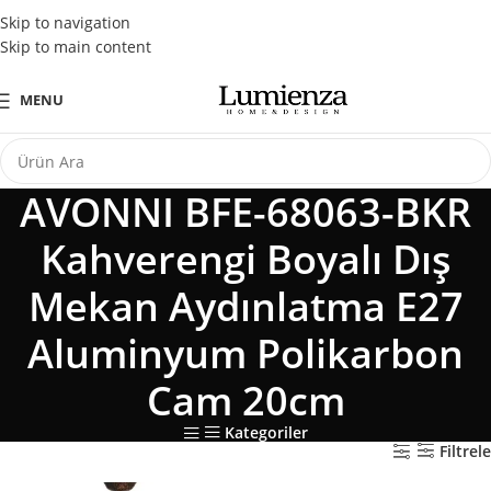
Tüm Kredi Kartlarına Peşin Fiyatına 3 Taksit Fırsatı
Skip to navigation
Skip to main content
MENU
AVONNI BFE-68063-BKR
Kahverengi Boyalı Dış
Mekan Aydınlatma E27
Aluminyum Polikarbon
Cam 20cm
Kategoriler
Filtrele