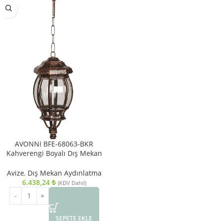
AVONNI BFE-68063-BKR
Kahverengi Boyalı Dış Mekan
Aydınlatma E27 Aluminyum
Polikarbon Cam 20cm
Avize
,
Dış Mekan Aydınlatma
6.438,24
₺
(KDV Dahil)
SEPETE EKLE