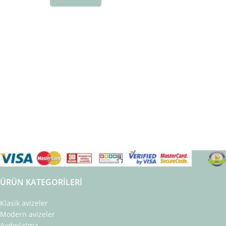
ÜRÜN KATEGORILERI
Klasik avizeler
Modern avizeler
Aydınlatma