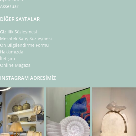
Aksesuar
DIĞER SAYFALAR
Gizlilik Sözleşmesi
Mesafeli Satış Sözleşmesi
Ön Bilgilendirme Formu
Hakkımızda
İletişim
Online Mağaza
INSTAGRAM ADRESIMIZ