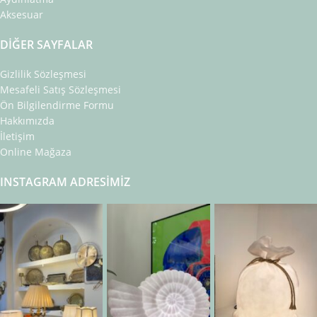
Aksesuar
DIĞER SAYFALAR
Gizlilik Sözleşmesi
Mesafeli Satış Sözleşmesi
Ön Bilgilendirme Formu
Hakkımızda
İletişim
Online Mağaza
INSTAGRAM ADRESIMIZ