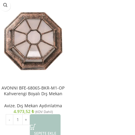
AVONNI BFE-68065-BKR-M1-OP
Kahverengi Boyalı Dış Mekan
Aydınlatma E27 Aluminyum
Polikarbon Cam 27x13cm
Avize
,
Dış Mekan Aydınlatma
4.973,52
₺
(KDV Dahil)
SEPETE EKLE