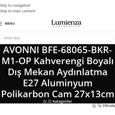
Tüm Kredi Kartlarına Peşin Fiyatına 3 Taksit Fırsatı
Skip to navigation
Skip to main content
MENU
AVONNI BFE-68065-BKR-
M1-OP Kahverengi Boyalı
Dış Mekan Aydınlatma
E27 Aluminyum
Polikarbon Cam 27x13cm
Kategoriler
Filtrele