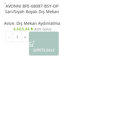
AVONNI BFE-68087-BSY-OP
Sarı/Siyah Boyalı Dış Mekan
Aydınlatma E27 Aluminyum
Döküm Dip Akrilik Cam 25cm
Avize
,
Dış Mekan Aydınlatma
4.663,44
₺
(KDV Dahil)
SEPETE EKLE