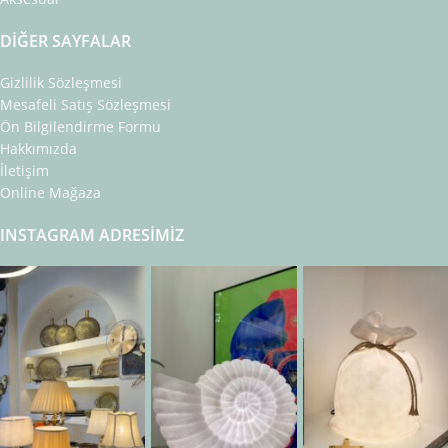
DIĞER SAYFALAR
Gizlilik Sözleşmesi
Mesafeli Satış Sözleşmesi
Ön Bilgilendirme Formu
Hakkımızda
İletişim
Online Mağaza
INSTAGRAM ADRESIMIZ