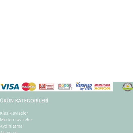
ÜRÜN KATEGORILERI
Klasik avizeler
Modern avizeler
Aydınlatma
Aksesuar