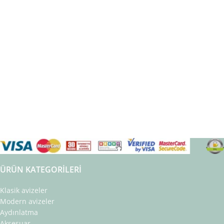
ÜRÜN KATEGORILERI
Klasik avizeler
Modern avizeler
Aydınlatma
Aksesuar