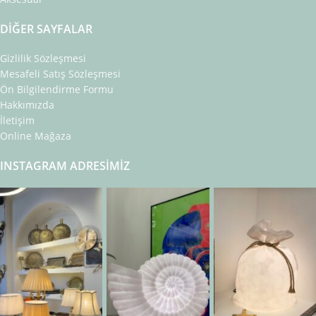
DIĞER SAYFALAR
Gizlilik Sözleşmesi
Mesafeli Satış Sözleşmesi
Ön Bilgilendirme Formu
Hakkımızda
İletişim
Online Mağaza
INSTAGRAM ADRESIMIZ