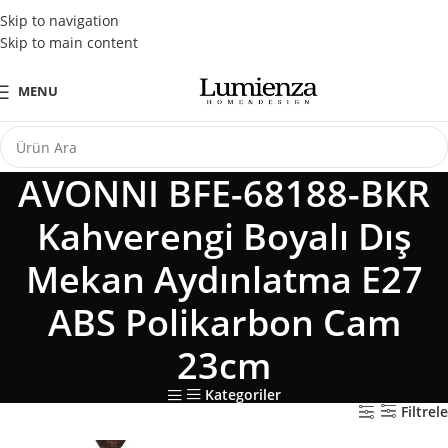
Tüm Kredi Kartlarına Peşin Fiyatına 3 Taksit Fırsatı
Skip to navigation
Skip to main content
MENU
AVONNI BFE-68188-BKR
Kahverengi Boyalı Dış
Mekan Aydınlatma E27
ABS Polikarbon Cam
23cm
Kategoriler
Filtrele