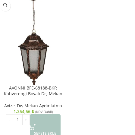
AVONNI BFE-68188-BKR
Kahverengi Boyalı Dış Mekan
Aydınlatma E27 ABS Polikarbon
Cam 23cm
Avize
,
Dış Mekan Aydınlatma
1.354,56
₺
(KDV Dahil)
SEPETE EKLE