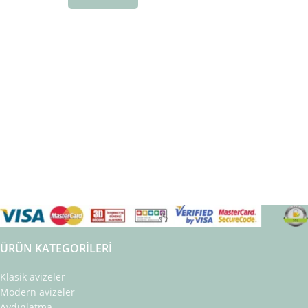
ÜRÜN KATEGORILERI
Klasik avizeler
Modern avizeler
Aydınlatma