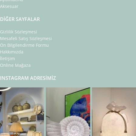
Aksesuar
DIĞER SAYFALAR
Gizlilik Sözleşmesi
Mesafeli Satış Sözleşmesi
Ön Bilgilendirme Formu
Hakkımızda
İletişim
Online Mağaza
INSTAGRAM ADRESIMIZ