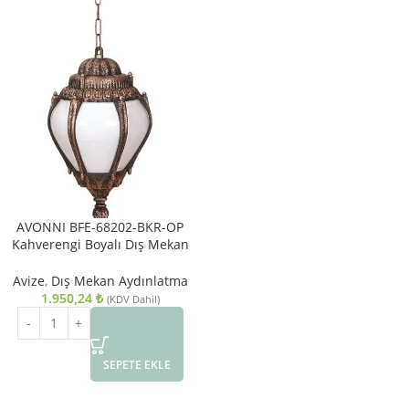
AVONNI BFE-68202-BKR-OP
Kahverengi Boyalı Dış Mekan
Aydınlatma E27 ABS Akrilik Cam
20cm
Avize
,
Dış Mekan Aydınlatma
1.950,24
₺
(KDV Dahil)
SEPETE EKLE