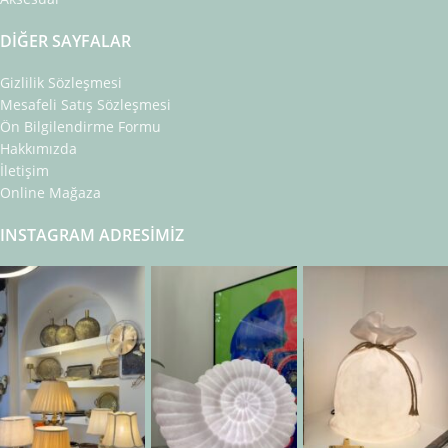
DIĞER SAYFALAR
Gizlilik Sözleşmesi
Mesafeli Satış Sözleşmesi
Ön Bilgilendirme Formu
Hakkımızda
İletişim
Online Mağaza
INSTAGRAM ADRESIMIZ