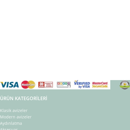
ÜRÜN KATEGORILERI
Klasik avizeler
Modern avizeler
Aydınlatma
Aksesuar