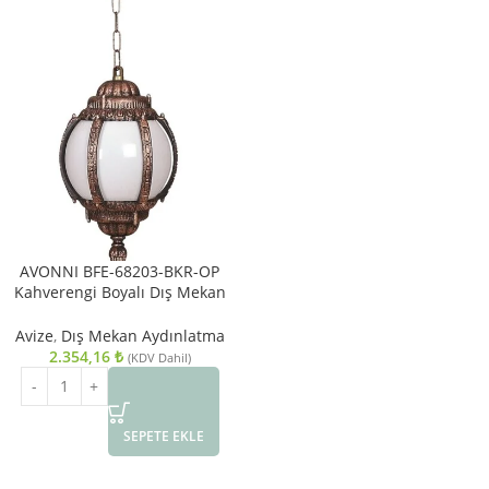
AVONNI BFE-68203-BKR-OP
Kahverengi Boyalı Dış Mekan
Aydınlatma E27 ABS Akrilik Cam
26cm
Avize
,
Dış Mekan Aydınlatma
2.354,16
₺
(KDV Dahil)
SEPETE EKLE