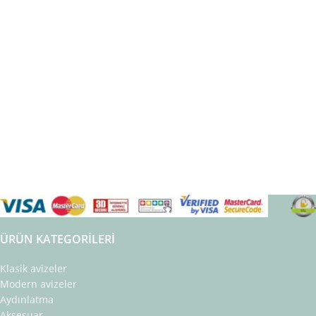
ÜRÜN KATEGORILERI
Klasik avizeler
Modern avizeler
Aydınlatma
Aksesuar