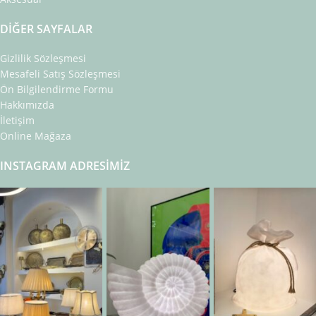
DIĞER SAYFALAR
Gizlilik Sözleşmesi
Mesafeli Satış Sözleşmesi
Ön Bilgilendirme Formu
Hakkımızda
İletişim
Online Mağaza
INSTAGRAM ADRESIMIZ