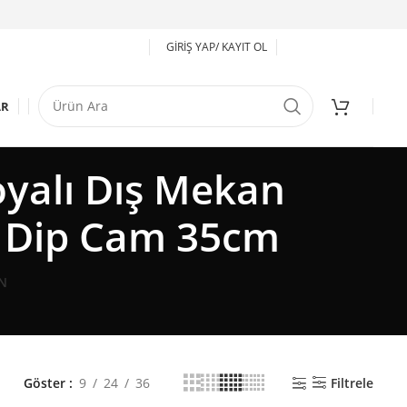
GIRIŞ YAP/ KAYIT OL
AR
yalı Dış Mekan
 Dip Cam 35cm
N
Göster
9
24
36
Filtrele