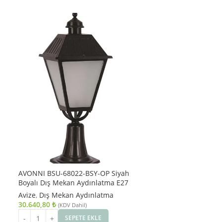
AVONNI BSU-68022-BSY-OP Siyah
Boyalı Dış Mekan Aydınlatma E27
Aluminyum Döküm Dip Cam 35cm
Avize
,
Dış Mekan Aydınlatma
30.640,80
₺
(KDV Dahil)
SEPETE EKLE