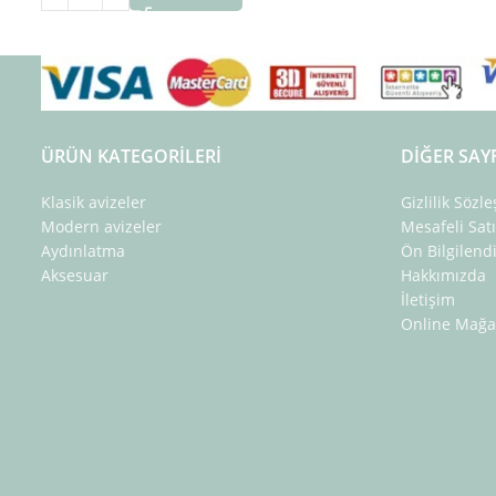
ÜRÜN KATEGORILERI
DIĞER SAY
Klasik avizeler
Gizlilik Sözl
Modern avizeler
Mesafeli Sat
Aydınlatma
Ön Bilgilen
Aksesuar
Hakkımızda
İletişim
Online Mağa