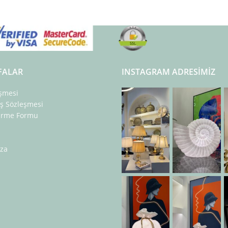
FALAR
INSTAGRAM ADRESIMIZ
eşmesi
ış Sözleşmesi
dirme Formu
za