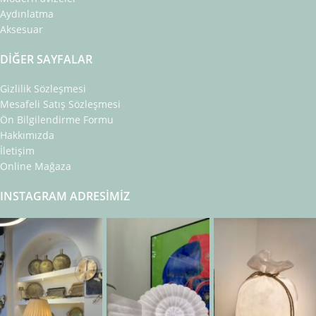
Aydınlatma
Aksesuar
DIĞER SAYFALAR
Gizlilik Sözleşmesi
Mesafeli Satış Sözleşmesi
Ön Bilgilendirme Formu
Hakkımızda
İletişim
Online Mağaza
INSTAGRAM ADRESIMIZ