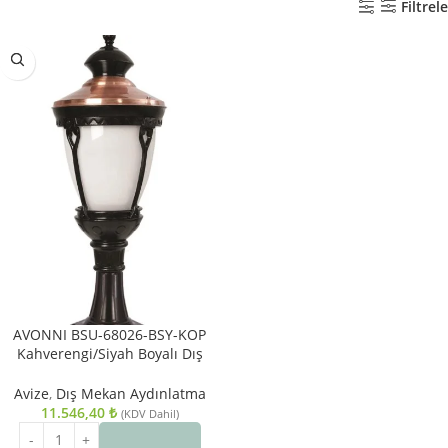
Filtrele
AVONNI BSU-68026-BSY-KOP
Kahverengi/Siyah Boyalı Dış
Mekan Aydınlatma E27
Aluminyum Polikarbon Cam
Avize
,
Dış Mekan Aydınlatma
30cm
11.546,40
₺
(KDV Dahil)