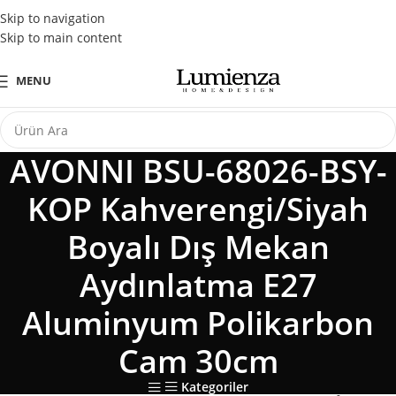
Tüm Kredi Kartlarına Peşin Fiyatına 3 Taksit Fırsatı
Skip to navigation
Skip to main content
MENU
AVONNI BSU-68026-BSY-
KOP Kahverengi/Siyah
Boyalı Dış Mekan
Aydınlatma E27
Aluminyum Polikarbon
Cam 30cm
Kategoriler