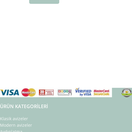
ÜRÜN KATEGORILERI
Klasik avizeler
Modern avizeler
Aydınlatma