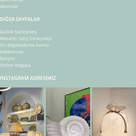
Aksesuar
DIĞER SAYFALAR
Gizlilik Sözleşmesi
Mesafeli Satış Sözleşmesi
Ön Bilgilendirme Formu
Hakkımızda
İletişim
Online Mağaza
INSTAGRAM ADRESIMIZ