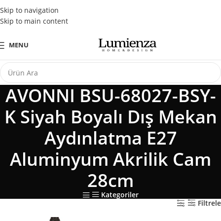
Tüm Kredi Kartlarına Peşin Fiyatına 3 Taksit Fırsatı
Skip to navigation
Skip to main content
MENU
AVONNI BSU-68027-BSY-
K Siyah Boyalı Dış Mekan
Aydınlatma E27
Aluminyum Akrilik Cam
28cm
Kategoriler
Filtrele