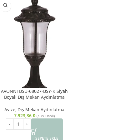
AVONNI BSU-68027-BSY-K Siyah
Boyalı Dış Mekan Aydınlatma
E27 Aluminyum Akrilik Cam
28cm
Avize
,
Dış Mekan Aydınlatma
7.923,36
₺
(KDV Dahil)
SEPETE EKLE