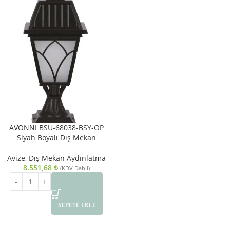
AVONNI BSU-68038-BSY-OP
Siyah Boyalı Dış Mekan
Aydınlatma E27 Aluminyum Cam
23cm
Avize
,
Dış Mekan Aydınlatma
8.551,68
₺
(KDV Dahil)
SEPETE EKLE