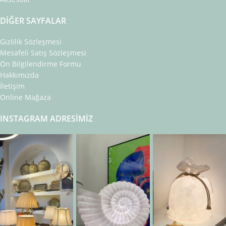
DIĞER SAYFALAR
Gizlilik Sözleşmesi
Mesafeli Satış Sözleşmesi
Ön Bilgilendirme Formu
Hakkımızda
İletişim
Online Mağaza
INSTAGRAM ADRESIMIZ