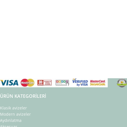
ÜRÜN KATEGORILERI
Klasik avizeler
Modern avizeler
Aydınlatma
Aksesuar