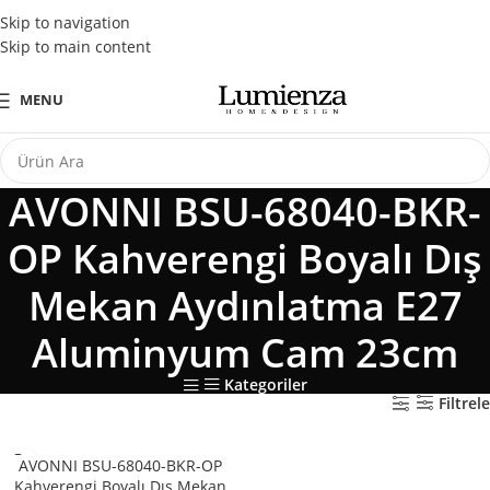
Tüm Kredi Kartlarına Peşin Fiyatına 3 Taksit Fırsatı
Skip to navigation
Skip to main content
MENU
AVONNI BSU-68040-BKR-
OP Kahverengi Boyalı Dış
Mekan Aydınlatma E27
Aluminyum Cam 23cm
Kategoriler
Filtrele
AVONNI BSU-68040-BKR-OP
Kahverengi Boyalı Dış Mekan