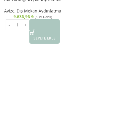
Aydınlatma E27 Aluminyum Cam
23cm
Avize
,
Dış Mekan Aydınlatma
9.636,96
₺
(KDV Dahil)
SEPETE EKLE