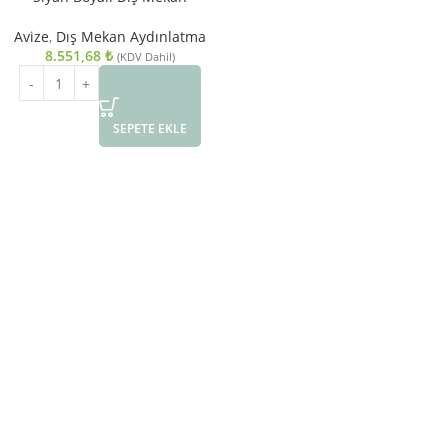
Aydınlatma E27 Aluminyum Cam
23cm
Avize
,
Dış Mekan Aydınlatma
8.551,68
₺
(KDV Dahil)
SEPETE EKLE