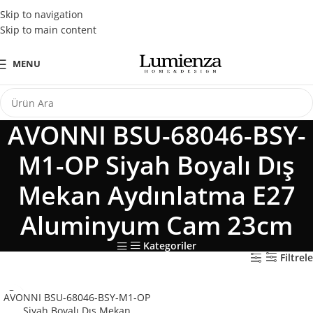
Tüm Kredi Kartlarına Peşin Fiyatına 3 Taksit Fırsatı
Skip to navigation
Skip to main content
MENU
AVONNI BSU-68046-BSY-
M1-OP Siyah Boyalı Dış
Mekan Aydınlatma E27
Aluminyum Cam 23cm
Kategoriler
Filtrele
AVONNI BSU-68046-BSY-M1-OP
Siyah Boyalı Dış Mekan