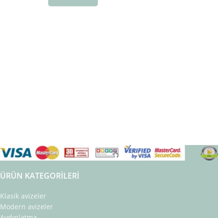
ÜRÜN KATEGORILERI
Klasik avizeler
Modern avizeler
Aydınlatma