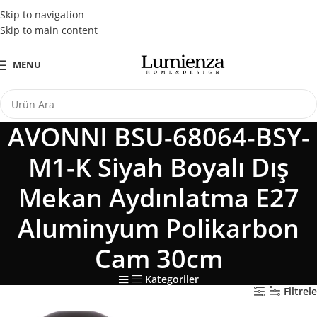
Tüm Kredi Kartlarına Peşin Fiyatına 3 Taksit Fırsatı
Skip to navigation
Skip to main content
MENU
AVONNI BSU-68064-BSY-
M1-K Siyah Boyalı Dış
Mekan Aydınlatma E27
Aluminyum Polikarbon
Cam 30cm
Kategoriler
Filtrele