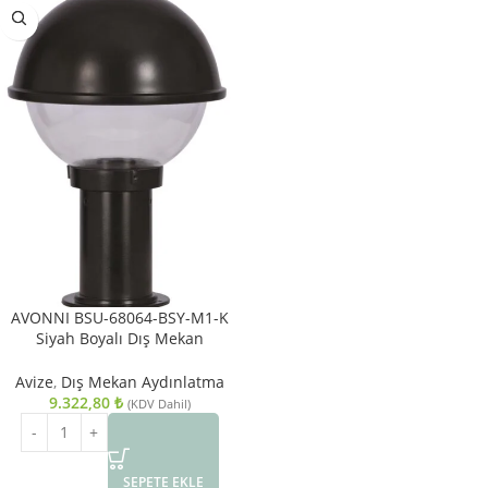
AVONNI BSU-68064-BSY-M1-K
Siyah Boyalı Dış Mekan
Aydınlatma E27 Aluminyum
Polikarbon Cam 30cm
Avize
,
Dış Mekan Aydınlatma
9.322,80
₺
(KDV Dahil)
SEPETE EKLE