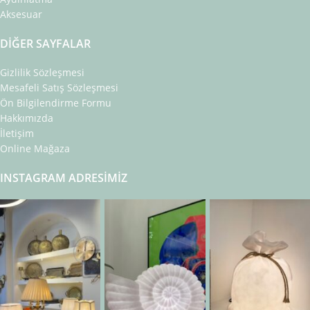
Aksesuar
DIĞER SAYFALAR
Gizlilik Sözleşmesi
Mesafeli Satış Sözleşmesi
Ön Bilgilendirme Formu
Hakkımızda
İletişim
Online Mağaza
INSTAGRAM ADRESIMIZ