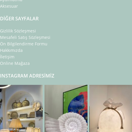
Aksesuar
DIĞER SAYFALAR
Gizlilik Sözleşmesi
Mesafeli Satış Sözleşmesi
Ön Bilgilendirme Formu
Hakkımızda
İletişim
Online Mağaza
INSTAGRAM ADRESIMIZ