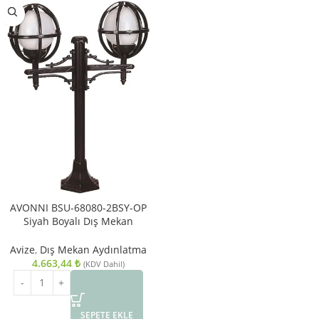
AVONNI BSU-68080-2BSY-OP
Siyah Boyalı Dış Mekan
Aydınlatma E27 ABS Polietilen
Cam 60x20cm
Avize
,
Dış Mekan Aydınlatma
4.663,44
₺
(KDV Dahil)
SEPETE EKLE