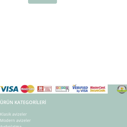
ÜRÜN KATEGORILERI
Klasik avizeler
Modern avizeler
Aydınlatma