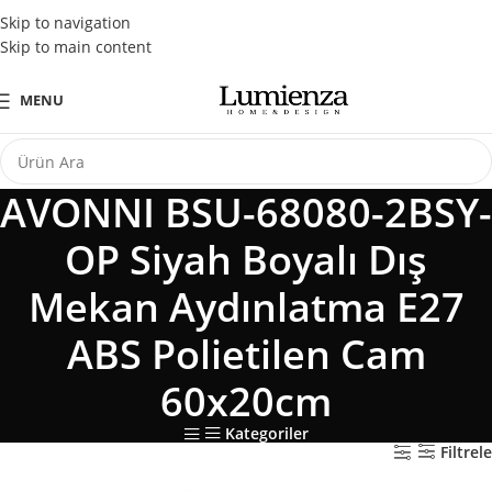
Tüm Kredi Kartlarına Peşin Fiyatına 3 Taksit Fırsatı
Skip to navigation
Skip to main content
MENU
AVONNI BSU-68080-2BSY-
OP Siyah Boyalı Dış
Mekan Aydınlatma E27
ABS Polietilen Cam
60x20cm
Kategoriler
Filtrele