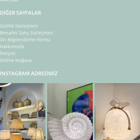
DIĞER SAYFALAR
Gizlilik Sözleşmesi
Mesafeli Satış Sözleşmesi
Ön Bilgilendirme Formu
Hakkımızda
İletişim
Online Mağaza
INSTAGRAM ADRESIMIZ