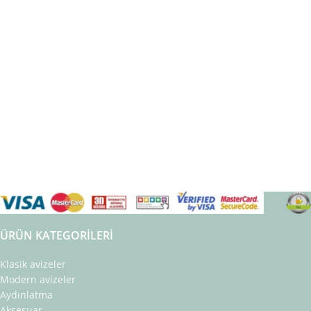
ÜRÜN KATEGORILERI
Klasik avizeler
Modern avizeler
Aydınlatma
Aksesuar