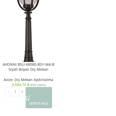
AVONNI BSU-68080-BSY-M4-B
Siyah Boyalı Dış Mekan
Aydınlatma E27 ABS Akrilik Cam
30cm
Avize
,
Dış Mekan Aydınlatma
3.504,72
₺
(KDV Dahil)
SEPETE EKLE