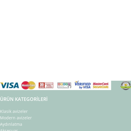
ÜRÜN KATEGORILERI
Klasik avizeler
Modern avizeler
Aydınlatma
Aksesuar