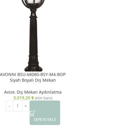
AVONNI BSU-68080-BSY-M4-BOP
Siyah Boyalı Dış Mekan
Aydınlatma E27 ABS Polietilen
Cam 23cm
Avize
,
Dış Mekan Aydınlatma
3.019,20
₺
(KDV Dahil)
SEPETE EKLE