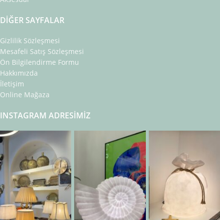
DIĞER SAYFALAR
Gizlilik Sözleşmesi
Mesafeli Satış Sözleşmesi
Ön Bilgilendirme Formu
Hakkımızda
İletişim
Online Mağaza
INSTAGRAM ADRESIMIZ