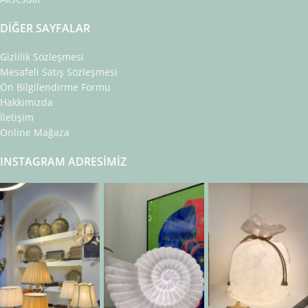
DIĞER SAYFALAR
Gizlilik Sözleşmesi
Mesafeli Satış Sözleşmesi
Ön Bilgilendirme Formu
Hakkımızda
İletişim
Online Mağaza
INSTAGRAM ADRESIMIZ