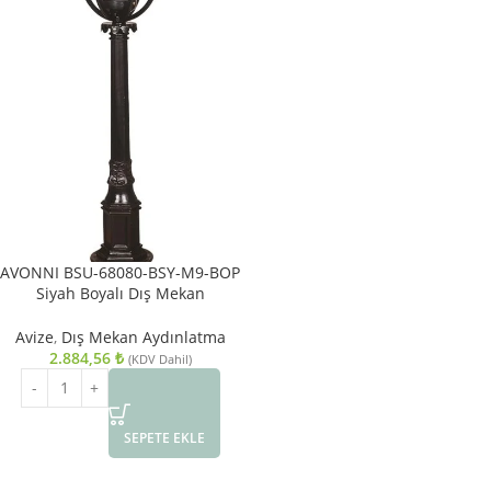
AVONNI BSU-68080-BSY-M9-BOP
Siyah Boyalı Dış Mekan
Aydınlatma E27 ABS Polietilen
Cam 20cm
Avize
,
Dış Mekan Aydınlatma
2.884,56
₺
(KDV Dahil)
SEPETE EKLE