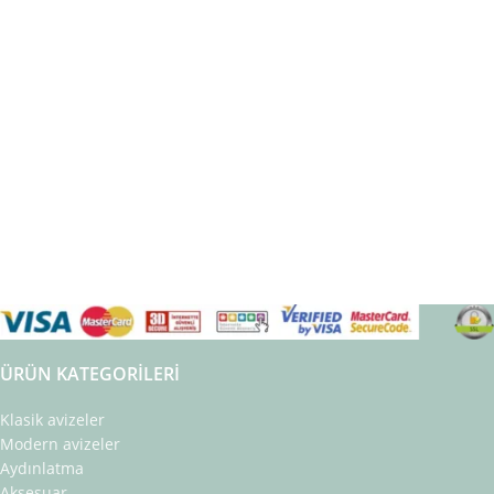
ÜRÜN KATEGORILERI
Klasik avizeler
Modern avizeler
Aydınlatma
Aksesuar