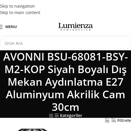
Tüm Kredi Kartlarına Peşin Fiyatına 3 Taksit Fırsatı
Skip to navigation
Skip to main content
MENU
AVONNI BSU-68081-BSY-
M2-KOP Siyah Boyalı Dış
Mekan Aydınlatma E27
Aluminyum Akrilik Cam
30cm
Kategoriler
Filtrele