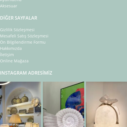
Aksesuar
DIĞER SAYFALAR
Gizlilik Sözleşmesi
Mesafeli Satış Sözleşmesi
Ön Bilgilendirme Formu
Hakkımızda
İletişim
Online Mağaza
INSTAGRAM ADRESIMIZ