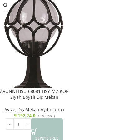
AVONNI BSU-68081-BSY-M2-KOP
Siyah Boyalı Dış Mekan
Aydınlatma E27 Aluminyum
Akrilik Cam 30cm
Avize
,
Dış Mekan Aydınlatma
9.192,24
₺
(KDV Dahil)
SEPETE EKLE