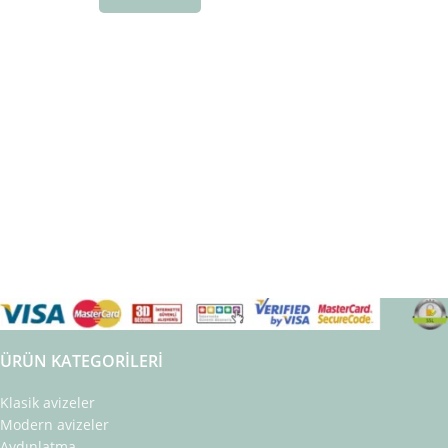
ÜRÜN KATEGORILERI
Klasik avizeler
Modern avizeler
Aydınlatma