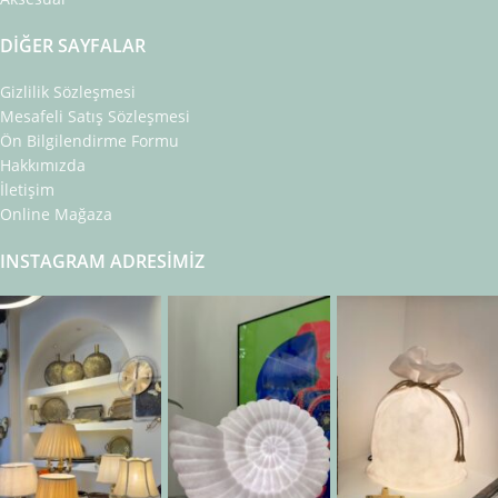
DIĞER SAYFALAR
Gizlilik Sözleşmesi
Mesafeli Satış Sözleşmesi
Ön Bilgilendirme Formu
Hakkımızda
İletişim
Online Mağaza
INSTAGRAM ADRESIMIZ