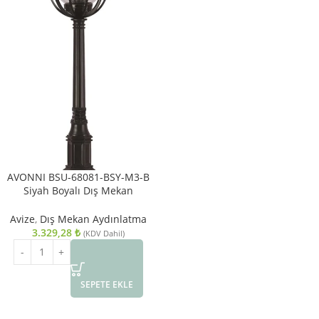
AVONNI BSU-68081-BSY-M3-B
Siyah Boyalı Dış Mekan
Aydınlatma E27 ABS Akrilik Cam
23cm
Avize
,
Dış Mekan Aydınlatma
3.329,28
₺
(KDV Dahil)
SEPETE EKLE