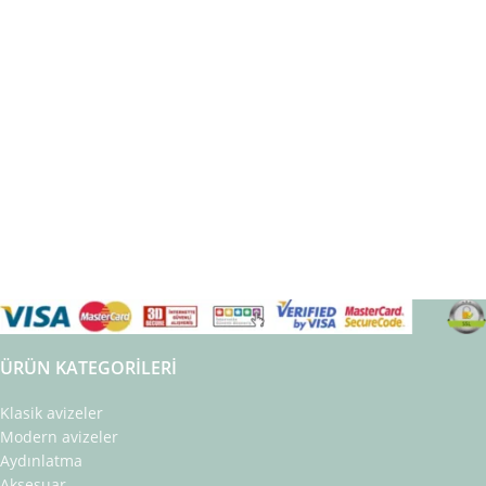
ÜRÜN KATEGORILERI
Klasik avizeler
Modern avizeler
Aydınlatma
Aksesuar