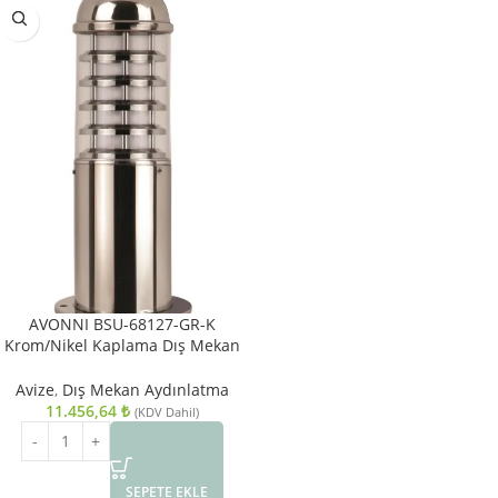
AVONNI BSU-68127-GR-K
Krom/Nikel Kaplama Dış Mekan
Aydınlatma E27 Paslanmaz Çelik
Polikarbon Cam 13cm
Avize
,
Dış Mekan Aydınlatma
11.456,64
₺
(KDV Dahil)
SEPETE EKLE