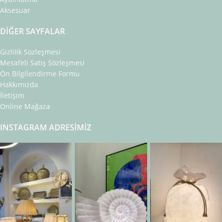
Aksesuar
DIĞER SAYFALAR
Gizlilik Sözleşmesi
Mesafeli Satış Sözleşmesi
Ön Bilgilendirme Formu
Hakkımızda
İletişim
Online Mağaza
INSTAGRAM ADRESIMIZ