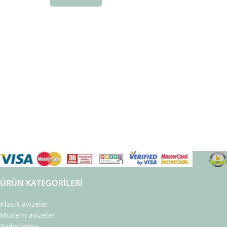
ÜRÜN KATEGORILERI
Klasik avizeler
Modern avizeler
Aydınlatma