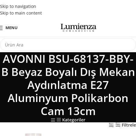
Tüm Kredi Kartlarına Peşin Fiyatına 3 Taksit Fırsatı
Skip to navigation
Skip to main content
MENU
AVONNI BSU-68137-BBY-
B Beyaz Boyalı Dış Mekan
Aydınlatma E27
Aluminyum Polikarbon
Cam 13cm
Kategoriler
Filtrele