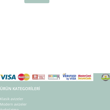
ÜRÜN KATEGORILERI
Klasik avizeler
Modern avizeler
Aydınlatma