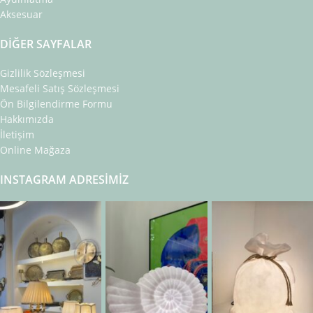
Aksesuar
DIĞER SAYFALAR
Gizlilik Sözleşmesi
Mesafeli Satış Sözleşmesi
Ön Bilgilendirme Formu
Hakkımızda
İletişim
Online Mağaza
INSTAGRAM ADRESIMIZ