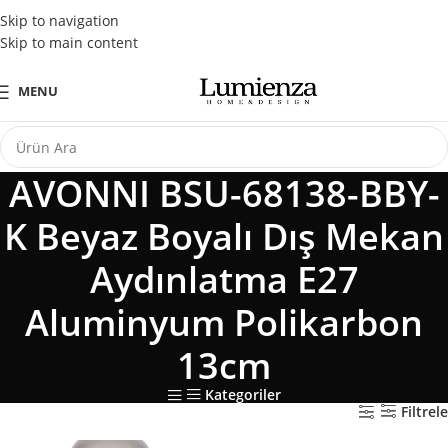
Tüm Kredi Kartlarına Peşin Fiyatına 3 Taksit Fırsatı
Skip to navigation
Skip to main content
MENU
AVONNI BSU-68138-BBY-
K Beyaz Boyalı Dış Mekan
Aydınlatma E27
Aluminyum Polikarbon
13cm
Kategoriler
Filtrele