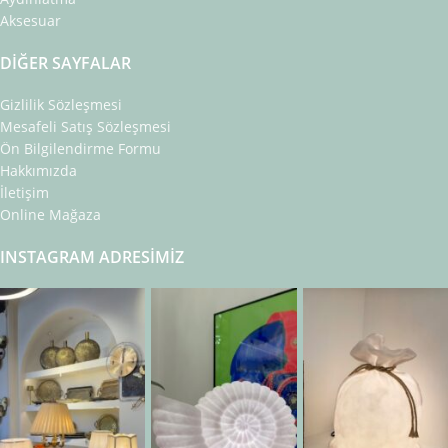
Aksesuar
DIĞER SAYFALAR
Gizlilik Sözleşmesi
Mesafeli Satış Sözleşmesi
Ön Bilgilendirme Formu
Hakkımızda
İletişim
Online Mağaza
INSTAGRAM ADRESIMIZ