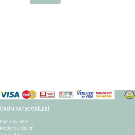
ÜRÜN KATEGORILERI
Klasik avizeler
Modern avizeler
Aydınlatma