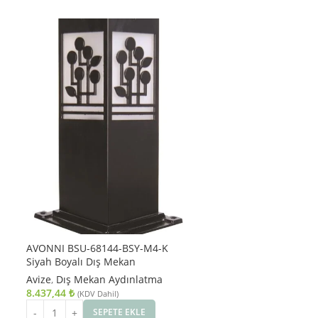
AVONNI BSU-68144-BSY-M4-K
Siyah Boyalı Dış Mekan
Aydınlatma E27 Aluminyum Akrilik
Avize
,
Dış Mekan Aydınlatma
Cam 12cm
8.437,44
₺
(KDV Dahil)
SEPETE EKLE