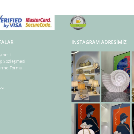
FALAR
INSTAGRAM ADRESIMIZ
eşmesi
ış Sözleşmesi
dirme Formu
za