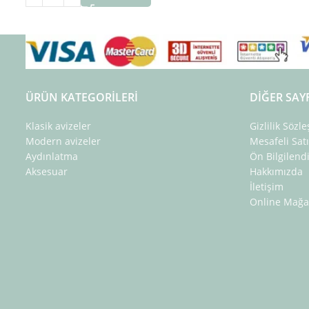
ÜRÜN KATEGORILERI
DIĞER SAY
Klasik avizeler
Gizlilik Sözl
Modern avizeler
Mesafeli Sat
Aydınlatma
Ön Bilgilen
Aksesuar
Hakkımızda
İletişim
Online Mağa