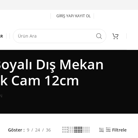
GIRIŞ YAP/ KAYIT OL
AR
oyalı Dış Mekan
ik Cam 12cm
N
Göster
9
24
36
Filtrele