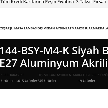
Tüm Kredi Kartlarına Peşin Fiyatına 3 Taksit Fırsatı
IZE
ŞARJLI MASA LAMBASI
DIŞ MEKAN AYDINLATMA
AKSESUAR
MARKAL
44-BSY-M4-K Siyah B
 E27 Aluminyum Akril
AKSESUAR
AVIZE
DIŞ MEKAN AYDINLATMA
KATEGORISIZ ÜRÜ
 Ürünler
1.015 Ürünler
645 Ürünler
19 Ürünler