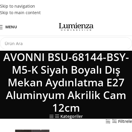
Tüm Kredi Kartlarına Peşin Fiyatına 3 Taksit Fırsatı
Skip to navigation
Skip to main content
MENU
AVONNI BSU-68144-BSY-
M5-K Siyah Boyalı Dış
Mekan Aydınlatma E27
Aluminyum Akrilik Cam
12cm
Kategoriler
Filtrele