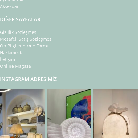
Aksesuar
DIĞER SAYFALAR
Gizlilik Sözleşmesi
Mesafeli Satış Sözleşmesi
Ön Bilgilendirme Formu
Hakkımızda
İletişim
Online Mağaza
INSTAGRAM ADRESIMIZ