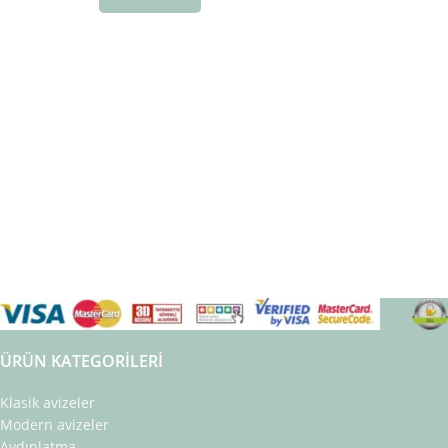
ÜRÜN KATEGORILERI
Klasik avizeler
Modern avizeler
Aydınlatma