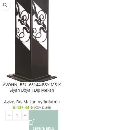
AVONNI BSU-68144-BSY-M5-K
Siyah Boyalı Dış Mekan
Aydınlatma E27 Aluminyum
Akrilik Cam 12cm
Avize
,
Dış Mekan Aydınlatma
8.437,44
₺
(KDV Dahil)
SEPETE EKLE