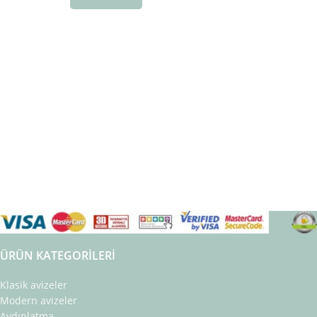
ÜRÜN KATEGORILERI
Klasik avizeler
Modern avizeler
Aydınlatma