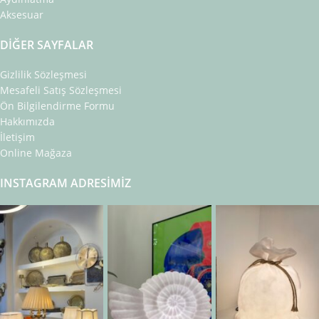
Aksesuar
DIĞER SAYFALAR
Gizlilik Sözleşmesi
Mesafeli Satış Sözleşmesi
Ön Bilgilendirme Formu
Hakkımızda
İletişim
Online Mağaza
INSTAGRAM ADRESIMIZ