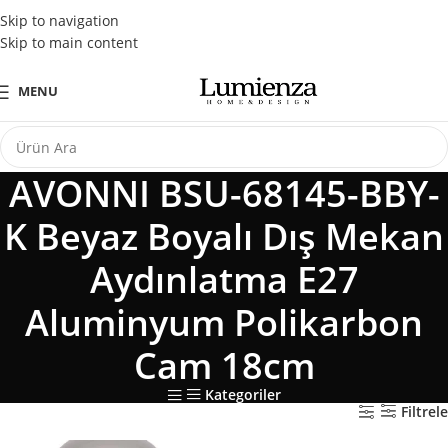
Tüm Kredi Kartlarına Peşin Fiyatına 3 Taksit Fırsatı
Skip to navigation
Skip to main content
MENU
AVONNI BSU-68145-BBY-
K Beyaz Boyalı Dış Mekan
Aydınlatma E27
Aluminyum Polikarbon
Cam 18cm
Kategoriler
Filtrele