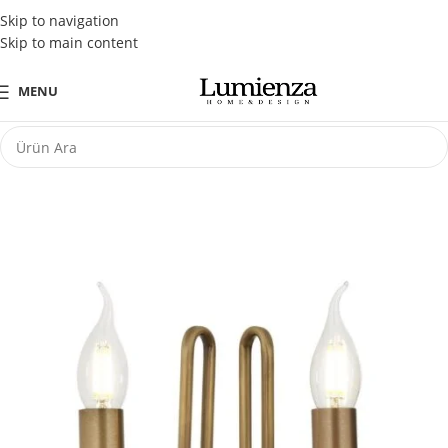
Tüm Kredi Kartlarına Peşin Fiyatına 3 Taksit Fırsatı
Skip to navigation
Skip to main content
MENU