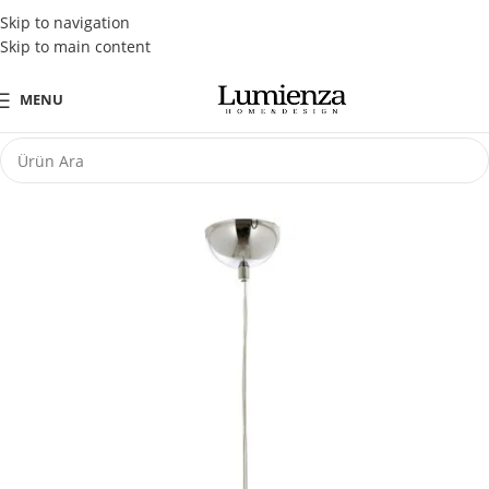
Tüm Kredi Kartlarına Peşin Fiyatına 3 Taksit Fırsatı
Skip to navigation
Skip to main content
MENU