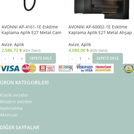
AVONNI AP-4161-1E Eskitme
AVONNI AP-60002-1E Eskitme
Kaplama Aplik E27 Metal Cam
Kaplama Aplik E27 Metal Ahşap
14x18cm
Cam 15x20cm
Avize
,
Aplik
Avize
,
Aplik
2.586,72
₺
4.080,00
₺
(KDV Dahil)
(KDV Dahil)
SEPETE EKLE
SEPETE EKLE
ÜRÜN KATEGORILERI
Klasik avizeler
Modern avizeler
Aydınlatma
Aksesuar
DIĞER SAYFALAR