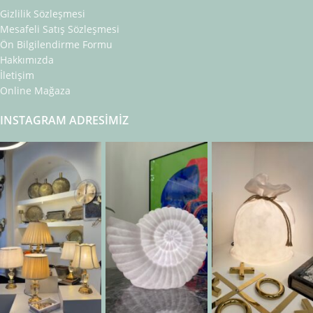
Gizlilik Sözleşmesi
Mesafeli Satış Sözleşmesi
Ön Bilgilendirme Formu
Hakkımızda
İletişim
Online Mağaza
INSTAGRAM ADRESIMIZ