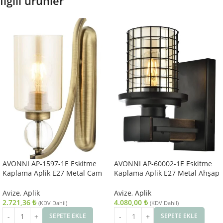
İlgili ürünler
AVONNI AP-1597-1E Eskitme
AVONNI AP-60002-1E Eskitme
Kaplama Aplik E27 Metal Cam
Kaplama Aplik E27 Metal Ahşap
10x22cm
Cam 15x20cm
Avize
,
Aplik
Avize
,
Aplik
2.721,36
₺
4.080,00
₺
(KDV Dahil)
(KDV Dahil)
SEPETE EKLE
SEPETE EKLE