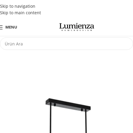
Tüm Kredi Kartlarına Peşin Fiyatına 3 Taksit Fırsatı
Skip to navigation
Skip to main content
MENU