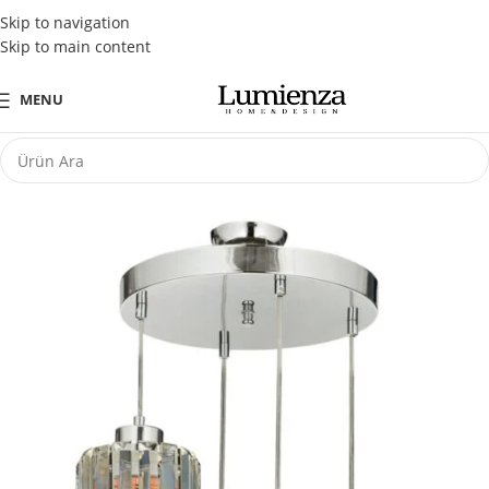
Tüm Kredi Kartlarına Peşin Fiyatına 3 Taksit Fırsatı
Skip to navigation
Skip to main content
MENU