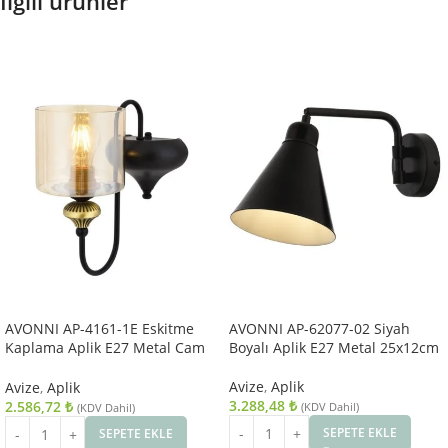
İlgili ürünler
AVONNI AP-4161-1E Eskitme
AVONNI AP-62077-02 Siyah
Kaplama Aplik E27 Metal Cam
Boyalı Aplik E27 Metal 25x12cm
14x18cm
Avize
,
Aplik
Avize
,
Aplik
3.288,48
₺
2.586,72
₺
(KDV Dahil)
(KDV Dahil)
SEPETE EKLE
SEPETE EKLE