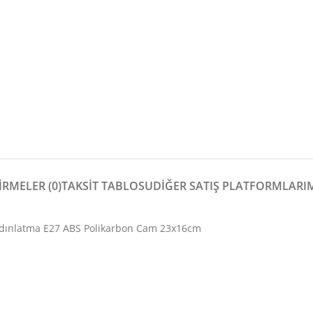
RMELER (0)
TAKSİT TABLOSU
DIĞER SATIŞ PLATFORMLARI
ydınlatma E27 ABS Polikarbon Cam 23x16cm