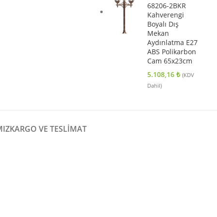
68206-2BKR
Kahverengi
Boyalı Dış
Mekan
Aydınlatma E27
ABS Polikarbon
Cam 65x23cm
5.108,16
₺
(KDV
Dahil)
MIZ
KARGO VE TESLIMAT