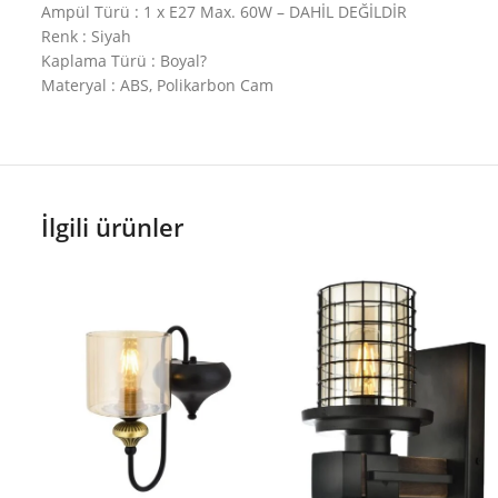
Ampül Türü : 1 x E27 Max. 60W – DAHİL DEĞİLDİR
Renk : Siyah
Kaplama Türü : Boyal?
Materyal : ABS, Polikarbon Cam
İlgili ürünler