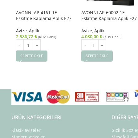
AVONNI AP-4161-1E
AVONNI AP-60002-1E
Eskitme Kaplama Aplik E27
Eskitme Kaplama Aplik E27
Metal Cam 14x18cm
Metal Ahşap Cam 15x20cm
Avize
,
Aplik
Avize
,
Aplik
2.586,72
₺
4.080,00
₺
(KDV Dahil)
(KDV Dahil)
SEPETE EKLE
SEPETE EKLE
ÜRÜN KATEGORILERI
DIĞER SAY
Klasik avizeler
Gizlilik Sözl
Modern avizeler
Mesafeli Sat