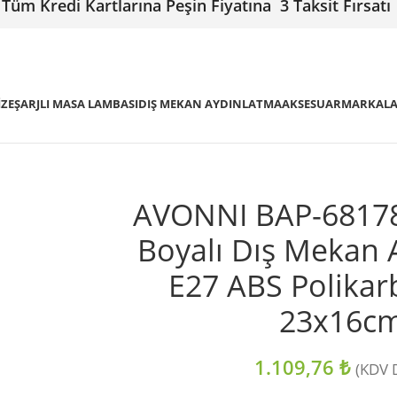
Tüm Kredi Kartlarına Peşin Fiyatına 3 Taksit Fırsatı
IZE
ŞARJLI MASA LAMBASI
DIŞ MEKAN AYDINLATMA
AKSESUAR
MARKAL
AVONNI BAP-68178
Boyalı Dış Mekan 
E27 ABS Polika
23x16c
1.109,76
₺
(KDV D