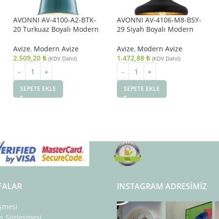
AVONNI AV-4100-A2-BTK-
AVONNI AV-4106-M8-BSY-
20 Turkuaz Boyalı Modern
29 Siyah Boyalı Modern
Avize E27 Metal Ahşap
Avize E27 Metal 29cm
20cm
Avize
,
Modern Avize
Avize
,
Modern Avize
2.509,20
₺
1.472,88
₺
(KDV Dahil)
(KDV Dahil)
SEPETE EKLE
SEPETE EKLE
FALAR
INSTAGRAM ADRESIMIZ
eşmesi
ış Sözleşmesi