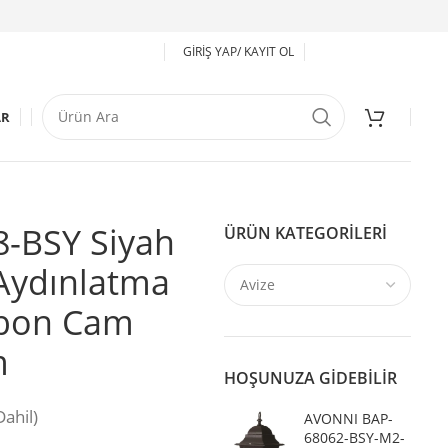
GIRIŞ YAP/ KAYIT OL
AR
-BSY Siyah
ÜRÜN KATEGORILERI
Aydınlatma
rbon Cam
m
HOŞUNUZA GIDEBILIR
ahil)
AVONNI BAP-
68062-BSY-M2-