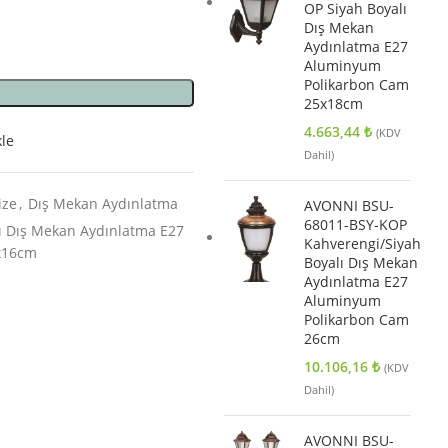
OP Siyah Boyalı
Dış Mekan
Aydınlatma E27
Aluminyum
Polikarbon Cam
25x18cm
4.663,44
₺
(KDV
kle
Dahil)
ize
,
Dış Mekan Aydınlatma
AVONNI BSU-
68011-BSY-KOP
ı Dış Mekan Aydınlatma E27
Kahverengi/Siyah
x16cm
Boyalı Dış Mekan
Aydınlatma E27
Aluminyum
Polikarbon Cam
26cm
10.106,16
₺
(KDV
Dahil)
AVONNI BSU-