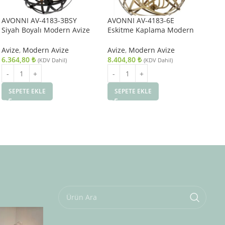
AVONNI AV-4183-3BSY
AVONNI AV-4183-6E
AV
Siyah Boyalı Modern Avize
Eskitme Kaplama Modern
Es
E14 Metal 36cm
Avize E14 Metal 50cm
Avi
Ca
Avize
,
Modern Avize
Avize
,
Modern Avize
Avi
6.364,80
₺
8.404,80
₺
9.
(KDV Dahil)
(KDV Dahil)
SEPETE EKLE
SEPETE EKLE
S