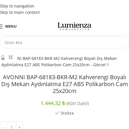
Tüm Kredi Kartlarına Peşin Fiyatına 3 Taksit Fırsatı
Skip to navigation
Skip to main content
MENU
Büyütmek için tıklayın
AVONNI BAP-68183-BKR-M2 Kahverengi Boyalı
Dış Mekan Aydınlatma E27 ABS Polikarbon Cam
25x20cm
1.444,32
₺
(KDV Dahil)
Stokta