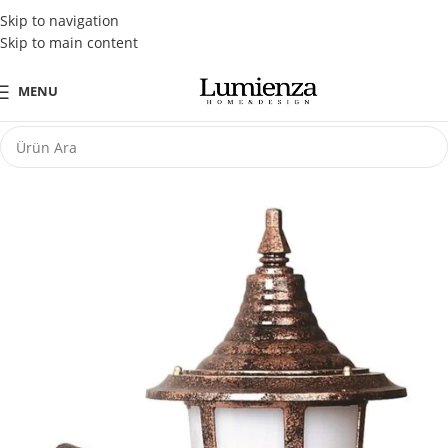
Tüm Kredi Kartlarına Peşin Fiyatına 3 Taksit Fırsatı
Skip to navigation
Skip to main content
MENU