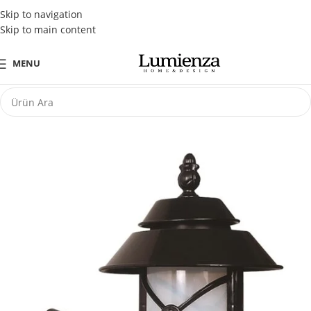
Tüm Kredi Kartlarına Peşin Fiyatına 3 Taksit Fırsatı
Skip to navigation
Skip to main content
MENU