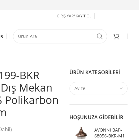
GIRIŞ YAP/ KAYIT OL
AR
199-BKR
ÜRÜN KATEGORILERI
 Dış Mekan
 Polikarbon
cm
HOŞUNUZA GIDEBILIR
ahil)
AVONNI BAP-
68056-BKR-M1