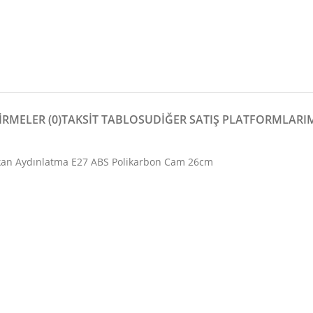
RMELER (0)
TAKSİT TABLOSU
DIĞER SATIŞ PLATFORMLARI
kan Aydınlatma E27 ABS Polikarbon Cam 26cm