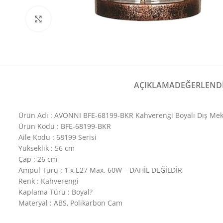
Büyütmek için tıklayın
AÇIKLAMA
DEĞERLENDI
Ürün Adı : AVONNI BFE-68199-BKR Kahverengi Boyalı Dış Me
Ürün Kodu : BFE-68199-BKR
Aile Kodu : 68199 Serisi
Yükseklik : 56 cm
Çap : 26 cm
Ampül Türü : 1 x E27 Max. 60W – DAHİL DEĞİLDİR
Renk : Kahverengi
Kaplama Türü : Boyal?
Materyal : ABS, Polikarbon Cam