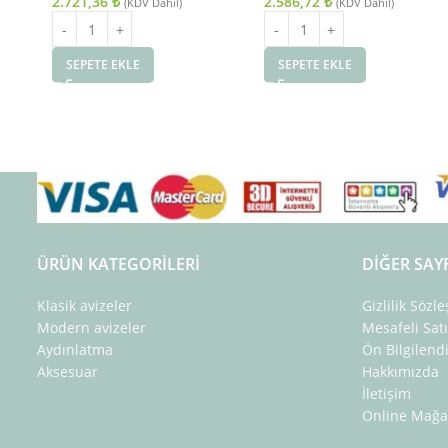
2.721,36
₺
2.586,72
₺
(KDV Dahil)
(KDV Dahil)
SEPETE EKLE
SEPETE EKLE
ÜRÜN KATEGORILERI
DIĞER SAY
Klasik avizeler
Gizlilik Sözl
Modern avizeler
Mesafeli Sat
Aydınlatma
Ön Bilgilen
Aksesuar
Hakkımızda
İletişim
Online Mağa