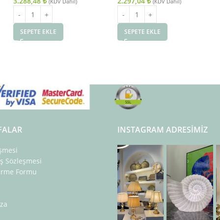
3.288,48
₺
2.297,04
₺
(KDV Dahil)
(KDV Dahil)
SEPETE EKLE
SEPETE EKLE
FALAR
INSTAGRAM ADRESIMIZ
eşmesi
ış Sözleşmesi
dirme Formu
za