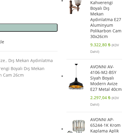
Kahverengi
Boyalı Dış
Mekan
Aydınlatma E27
Aluminyum
Polikarbon Cam
30x26cm
kle
9.322,80
₺
(KDV
Dahil)
ize
,
Dış Mekan Aydınlatma
AVONNI AV-
engi Boyalı Dış Mekan
4106-M2-BSY
on Cam 26cm
Siyah Boyalı
Modern Avize
E27 Metal 40cm
2.297,04
₺
(KDV
Dahil)
AVONNI AP-
65244-1K Krom
Kaplama Aplik