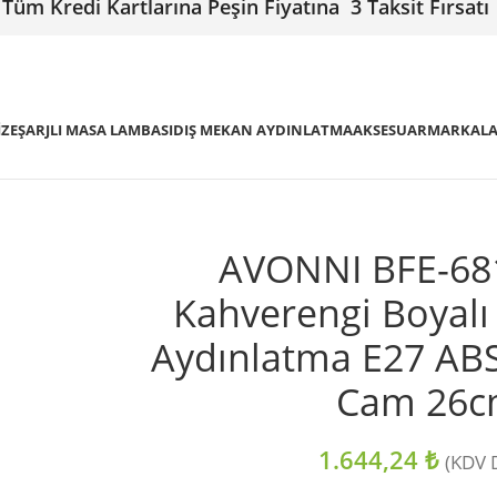
Tüm Kredi Kartlarına Peşin Fiyatına 3 Taksit Fırsatı
IZE
ŞARJLI MASA LAMBASI
DIŞ MEKAN AYDINLATMA
AKSESUAR
MARKAL
AVONNI BFE-68
Kahverengi Boyalı
Aydınlatma E27 ABS
Cam 26
1.644,24
₺
(KDV D