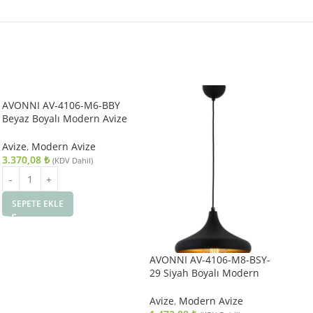
AVONNI AV-4106-M6-BBY
Beyaz Boyalı Modern Avize
E27 Metal 27cm
Avize
,
Modern Avize
3.370,08
₺
(KDV Dahil)
SEPETE EKLE
AVONNI AV-4106-M8-BSY-
AV
29 Siyah Boyalı Modern
Es
Avize E27 Metal 29cm
Avi
Avize
,
Modern Avize
Avi