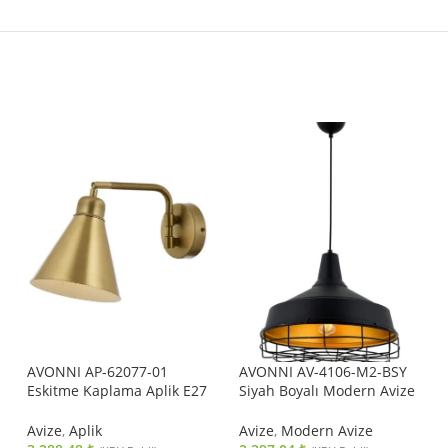
AVONNI AP-62077-01
AVONNI AV-4106-M2-BSY
Eskitme Kaplama Aplik E27
Siyah Boyalı Modern Avize
Metal 25x12cm
E27 Metal 40cm
Avize
,
Aplik
Avize
,
Modern Avize