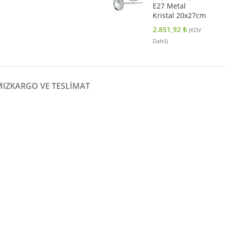
E27 Metal
Kristal 20x27cm
2.851,92
₺
(KDV
Dahil)
MIZ
KARGO VE TESLIMAT