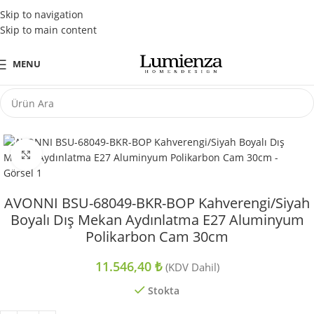
Tüm Kredi Kartlarına Peşin Fiyatına 3 Taksit Fırsatı
Skip to navigation
Skip to main content
MENU
Büyütmek için tıklayın
AVONNI BSU-68049-BKR-BOP Kahverengi/Siyah
Boyalı Dış Mekan Aydınlatma E27 Aluminyum
Polikarbon Cam 30cm
11.546,40
₺
(KDV Dahil)
Stokta