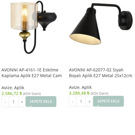
AVONNI AP-4161-1E Eskitme
AVONNI AP-62077-02 Siyah
Kaplama Aplik E27 Metal Cam
Boyalı Aplik E27 Metal 25x12cm
14x18cm
Avize
,
Aplik
Avize
,
Aplik
3.288,48
₺
2.586,72
₺
(KDV Dahil)
(KDV Dahil)
SEPETE EKLE
SEPETE EKLE