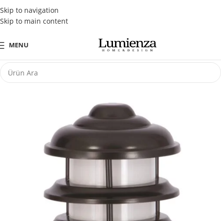
Tüm Kredi Kartlarına Peşin Fiyatına 3 Taksit Fırsatı
Skip to navigation
Skip to main content
MENU