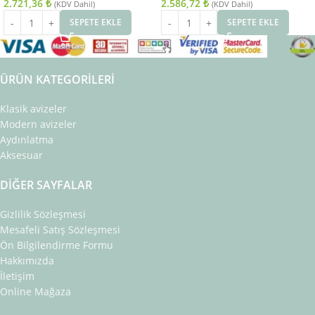
2.721,36
₺
2.586,72
₺
(KDV Dahil)
(KDV Dahil)
SEPETE EKLE
SEPETE EKLE
ÜRÜN KATEGORILERI
Klasik avizeler
Modern avizeler
Aydınlatma
Aksesuar
DIĞER SAYFALAR
Gizlilik Sözleşmesi
Mesafeli Satış Sözleşmesi
Ön Bilgilendirme Formu
Hakkımızda
İletişim
Online Mağaza