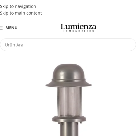
Tüm Kredi Kartlarına Peşin Fiyatına 3 Taksit Fırsatı
Skip to navigation
Skip to main content
MENU