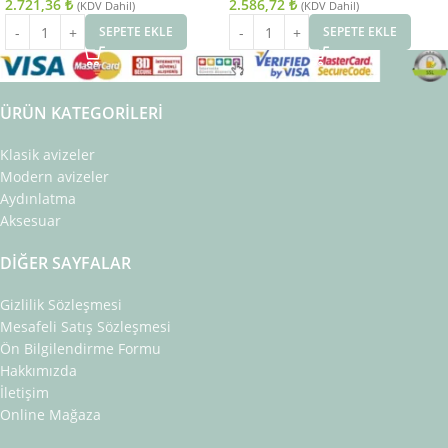
2.721,36
₺
2.586,72
₺
(KDV Dahil)
(KDV Dahil)
SEPETE EKLE
SEPETE EKLE
ÜRÜN KATEGORILERI
Klasik avizeler
Modern avizeler
Aydınlatma
Aksesuar
DIĞER SAYFALAR
Gizlilik Sözleşmesi
Mesafeli Satış Sözleşmesi
Ön Bilgilendirme Formu
Hakkımızda
İletişim
Online Mağaza