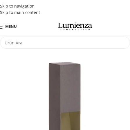
Tüm Kredi Kartlarına Peşin Fiyatına 3 Taksit Fırsatı
Skip to navigation
Skip to main content
MENU