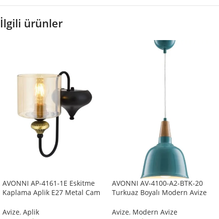
İlgili ürünler
AVONNI AP-4161-1E Eskitme
AVONNI AV-4100-A2-BTK-20
Kaplama Aplik E27 Metal Cam
Turkuaz Boyalı Modern Avize
14x18cm
E27 Metal Ahşap 20cm
Avize
,
Aplik
Avize
,
Modern Avize