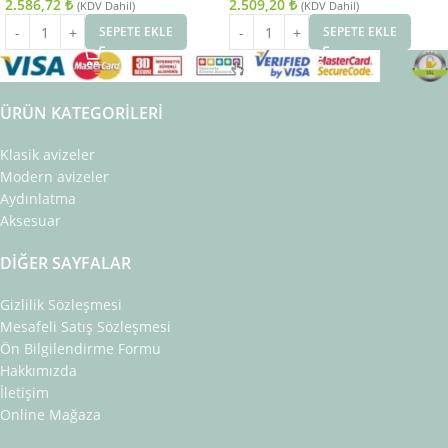
2.586,72
₺
2.509,20
₺
(KDV Dahil)
(KDV Dahil)
SEPETE EKLE
SEPETE EKLE
ÜRÜN KATEGORILERI
Klasik avizeler
Modern avizeler
Aydınlatma
Aksesuar
DIĞER SAYFALAR
Gizlilik Sözleşmesi
Mesafeli Satış Sözleşmesi
Ön Bilgilendirme Formu
Hakkımızda
İletişim
Online Mağaza