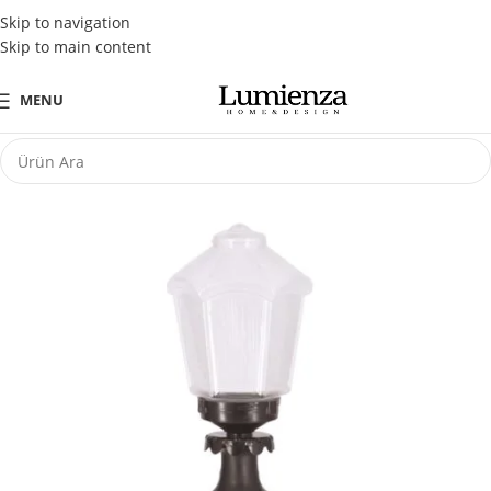
Tüm Kredi Kartlarına Peşin Fiyatına 3 Taksit Fırsatı
Skip to navigation
Skip to main content
MENU